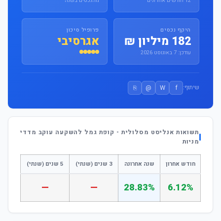
12 חודשים אחרונים
מהנכסים בשנה
היקף נכסים
פרופיל סיכון
182 מיליון ₪
אגרסיבי
עודכן: 7 באוגוסט 2026
⎘
@
W
f
שיתוף:
תשואות אנליסט מסלולית - קופת גמל להשקעה עוקב מדדי
מניות
חודש אחרון
שנה אחרונה
3 שנים (שנתי)
5 שנים (שנתי)
—
—
28.83%
6.12%