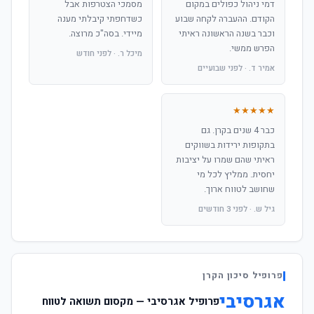
דמי ניהול כפולים במקום
מסמכי הצטרפות אבל
הקודם. ההעברה לקחה שבוע
כשדחפתי קיבלתי מענה
וכבר בשנה הראשונה ראיתי
מיידי. בסה"כ מרוצה.
הפרש ממשי.
מיכל ר. · לפני חודש
אמיר ד. · לפני שבועיים
★★★★★
כבר 4 שנים בקרן. גם
בתקופות ירידות בשווקים
ראיתי שהם שמרו על יציבות
יחסית. ממליץ לכל מי
שחושב לטווח ארוך.
גיל ש. · לפני 3 חודשים
פרופיל סיכון הקרן
אגרסיבי
פרופיל אגרסיבי — מקסום תשואה לטווח