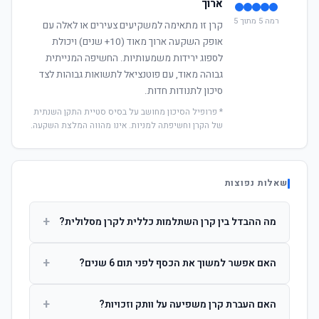
ארוך
רמה 5 מתוך 5
קרן זו מתאימה למשקיעים צעירים או לאלה עם
אופק השקעה ארוך מאוד (10+ שנים) ויכולת
לספוג ירידות משמעותיות. החשיפה המנייתית
גבוהה מאוד, עם פוטנציאל לתשואות גבוהות לצד
סיכון לתנודות חדות.
* פרופיל הסיכון מחושב על בסיס סטיית התקן השנתית
של הקרן וחשיפתה למניות. אינו מהווה המלצת השקעה.
שאלות נפוצות
+
מה ההבדל בין קרן השתלמות כללית לקרן מסלולית?
קרן כללית מנהלת את הכסף בפיזור רחב לפי שיקול דעת מנהל
+
האם אפשר למשוך את הכסף לפני תום 6 שנים?
ההשקעות. קרן מסלולית עוקבת אחרי מדד ספציפי ומאפשרת
לחוסך לבחור את רמת הסיכון בעצמו.
כן, אך משיכה לפני 6 שנות חברות תחויב במס הכנסה מלא על
+
האם העברת קרן משפיעה על וותק וזכויות?
הרווחים. לאחר 6 שנים ניתן למשוך פטור ממס עד לתקרה