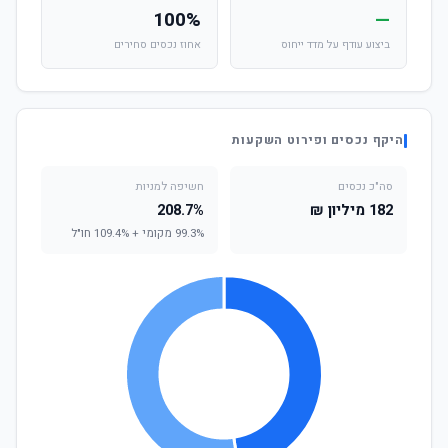
100%
—
ביצוע עודף על מדד ייחוס
אחוז נכסים סחירים
היקף נכסים ופירוט השקעות
סה"כ נכסים
חשיפה למניות
182 מיליון ₪
208.7%
99.3% מקומי + 109.4% חו"ל