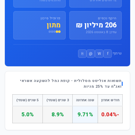
12 חודשים אחרונים
מהנכסים בשנה
היקף נכסים
פרופיל סיכון
206 מיליון ₪
מתון
עודכן: 8 באוגוסט 2026
⎘
@
W
f
שיתוף:
תשואות אנליסט מסלולית - קופת גמל להשקעה אשראי
ואג"ח עד 25% מניות
חודש אחרון
שנה אחרונה
3 שנים (שנתי)
5 שנים (שנתי)
5.0%
8.9%
9.71%
-0.04%