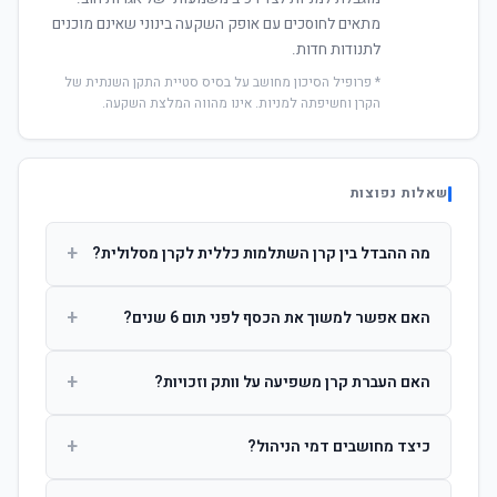
מתאים לחוסכים עם אופק השקעה בינוני שאינם מוכנים
לתנודות חדות.
* פרופיל הסיכון מחושב על בסיס סטיית התקן השנתית של
הקרן וחשיפתה למניות. אינו מהווה המלצת השקעה.
שאלות נפוצות
+
מה ההבדל בין קרן השתלמות כללית לקרן מסלולית?
קרן כללית מנהלת את הכסף בפיזור רחב לפי שיקול דעת מנהל
+
האם אפשר למשוך את הכסף לפני תום 6 שנים?
ההשקעות. קרן מסלולית עוקבת אחרי מדד ספציפי ומאפשרת
לחוסך לבחור את רמת הסיכון בעצמו.
כן, אך משיכה לפני 6 שנות חברות תחויב במס הכנסה מלא על
+
האם העברת קרן משפיעה על וותק וזכויות?
הרווחים. לאחר 6 שנים ניתן למשוך פטור ממס עד לתקרה
הקבועה בחוק.
לא. העברת קרן בין חברות אינה מאפסת את ספירת שנות
+
כיצד מחושבים דמי הניהול?
החברות. הוותק ממשיך להיספר מיום ההפקדה הראשונה.
דמי הניהול נגבים כאחוז שנתי מהיתרה הצבורה. ניתן לנהל משא