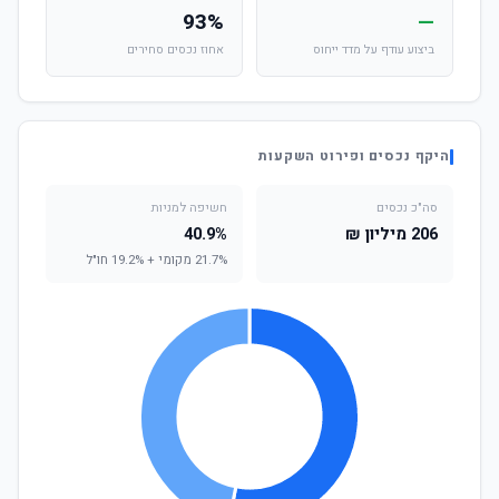
93%
—
ביצוע עודף על מדד ייחוס
אחוז נכסים סחירים
היקף נכסים ופירוט השקעות
סה"כ נכסים
חשיפה למניות
206 מיליון ₪
40.9%
21.7% מקומי + 19.2% חו"ל