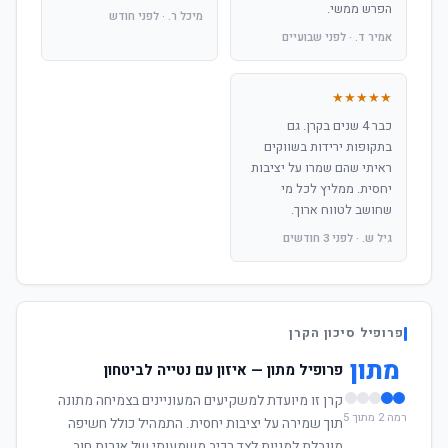
הפרש ממשי.
מיכל ר. · לפני חודש
אמיר ד. · לפני שבועיים
★★★★★
כבר 4 שנים בקרן. גם
בתקופות ירידות בשווקים
ראיתי שהם שמרו על יציבות
יחסית. ממליץ לכל מי
שחושב לטווח ארוך.
גיל ש. · לפני 3 חודשים
פרופיל סיכון הקרן
מתון
פרופיל מתון — איזון עם נטייה לביטחון
קרן זו מיועדת למשקיעים המעוניינים בצמיחה מתונה
רמה 2 מתוך 5
תוך שמירה על יציבות יחסית. התמהיל כולל חשיפה
מוגבלת למניות לצד רכיב משמעותי של אגרות חוב.