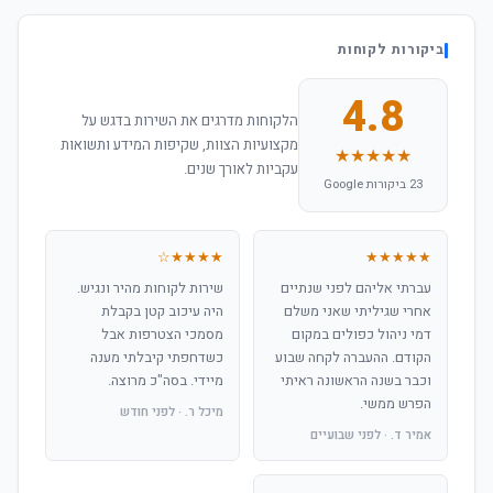
ביקורות לקוחות
4.8
הלקוחות מדרגים את השירות בדגש על
מקצועיות הצוות, שקיפות המידע ותשואות
★★★★★
עקביות לאורך שנים.
23 ביקורות Google
★★★★☆
★★★★★
עברתי אליהם לפני שנתיים
שירות לקוחות מהיר ונגיש.
אחרי שגיליתי שאני משלם
היה עיכוב קטן בקבלת
דמי ניהול כפולים במקום
מסמכי הצטרפות אבל
הקודם. ההעברה לקחה שבוע
כשדחפתי קיבלתי מענה
וכבר בשנה הראשונה ראיתי
מיידי. בסה"כ מרוצה.
הפרש ממשי.
מיכל ר. · לפני חודש
אמיר ד. · לפני שבועיים