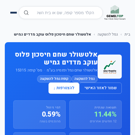
בית
›
גמל להשקעה
›
אלטשולר שחם חיסכון פלוס עוקב מדדים גמיש
אלטשולר שחם חיסכון פלוס
עוקב מדדים גמיש
אלטשולר שחם גמל ופנסיה בע"מ · מס' קופה: 15315
גמל להשקעה
קופת גמל להשקעה
שמור לאזור האישי
להצטרפות ↓
תשואה שנתית
דמי ניהול
0.59%
11.44%
12 חודשים אחרונים
מהנכסים בשנה