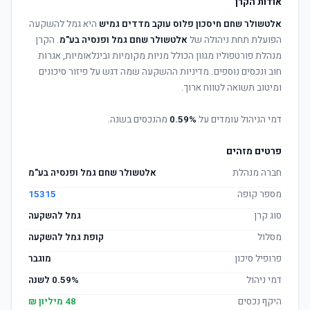
אודות הקרן
אלטשולר שחם חיסכון פלוס עוקב מדדים גמיש
היא גמל להשקעה
הפועלת תחת ניהולה של
אלטשולר שחם גמל ופנסיה בע"מ
. הקרן
מנהלת פורטפוליו מגוון הכולל מניות מקומיות ובינלאומיות, אגרות
חוב ונכסים נוספים. מדיניות ההשקעה שמה דגש על פיזור סיכונים
ומיטוב תשואה לטווח ארוך.
דמי הניהול עומדים על
0.59%
מהנכסים בשנה.
פרטים מזהים
חברה מנהלת
אלטשולר שחם גמל ופנסיה בע"מ
מספר קופה
15315
סוג קרן
גמל להשקעה
מסלול
קופת גמל להשקעה
פרופיל סיכון
מוגבר
דמי ניהול
0.59% לשנה
היקף נכסים
48 מיליון ₪