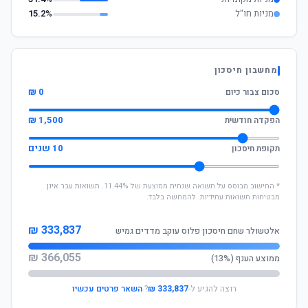
מניות חו"ל
15.2%
מחשבון חיסכון
0 ₪
סכום צבור כיום
1,500 ₪
הפקדה חודשית
10 שנים
תקופת חיסכון
* החישוב מבוסס על תשואה שנתית ממוצעת של 11.44%. תשואות עבר אינן
מבטיחות תשואות עתידיות. להמחשה בלבד.
333,837 ₪
אלטשולר שחם חיסכון פלוס עוקב מדדים גמיש
366,055 ₪
ממוצע הענף (13%)
רוצה להגיע ל-
333,837 ₪
?
השאר פרטים עכשיו