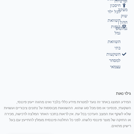
ופרטיות
חיסכון
מעקב
לכל ילד
שוק
השוואת
ההון |
קופות
גמלטופ
גמל
השוואת
בתי
השקעות
למסחר
עצמאי
גילוי נאות
המידע המוצג באתר זה נועד למטרות מידע כללי בלבד ואינו מהווה ייעוץ פיננסי,
השקעתי, פנסיוני או מס מכל סוג שהוא. ההשוואות מבוססות על נתונים ציבוריים ועשויות
שלא לשקף את המצב העדכני בכל עת. אין לראות בתכני האתר המלצה לרכישה, מכירה
או החזקה של מוצר פיננסי כלשהו. לפני כל החלטה פיננסית מומלץ להתייעץ עם בעל
רישיון מתאים.