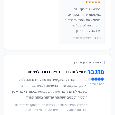
★★★★★
כבר 4 שנים בקרן. גם
בתקופות ירידות בשווקים
ראיתי שהם שמרו על יציבות
יחסית. ממליץ לכל מי
שחושב לטווח ארוך.
גיל ש. · לפני 3 חודשים
פרופיל סיכון הקרן
מוגבר
פרופיל מוגבר — נטייה ברורה לצמיחה
קרן זו מיועדת למשקיעים עם סובלנות גבוהה לסיכון
רמה 4 מתוך 5
ואופק השקעה ארוך. החשיפה למניות גבוהה, דבר
שעשוי לגרום לתנודתיות משמעותית בטווח הקצר — אך
היסטורית מניב תשואות עודפות בטווח הארוך.
* פרופיל הסיכון מחושב על בסיס סטיית התקן השנתית של
הקרן וחשיפתה למניות. אינו מהווה המלצת השקעה.