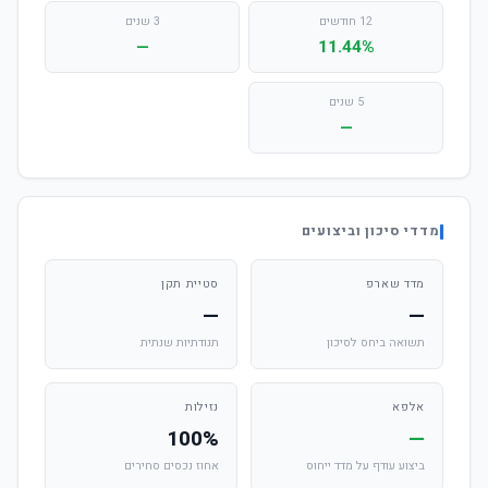
12 חודשים
3 שנים
—
11.44%
5 שנים
—
מדדי סיכון וביצועים
מדד שארפ
סטיית תקן
—
—
תשואה ביחס לסיכון
תנודתיות שנתית
אלפא
נזילות
100%
—
ביצוע עודף על מדד ייחוס
אחוז נכסים סחירים