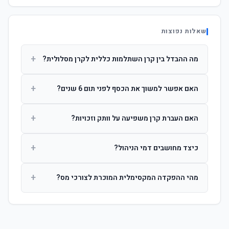
שאלות נפוצות
+
מה ההבדל בין קרן השתלמות כללית לקרן מסלולית?
קרן כללית מנהלת את הכסף בפיזור רחב לפי שיקול דעת מנהל
+
האם אפשר למשוך את הכסף לפני תום 6 שנים?
ההשקעות. קרן מסלולית עוקבת אחרי מדד ספציפי ומאפשרת
לחוסך לבחור את רמת הסיכון בעצמו.
כן, אך משיכה לפני 6 שנות חברות תחויב במס הכנסה מלא על
+
האם העברת קרן משפיעה על וותק וזכויות?
הרווחים. לאחר 6 שנים ניתן למשוך פטור ממס עד לתקרה
הקבועה בחוק.
לא. העברת קרן בין חברות אינה מאפסת את ספירת שנות
+
כיצד מחושבים דמי הניהול?
החברות. הוותק ממשיך להיספר מיום ההפקדה הראשונה.
דמי הניהול נגבים כאחוז שנתי מהיתרה הצבורה. ניתן לנהל משא
+
מהי ההפקדה המקסימלית המוכרת לצורכי מס?
ומתן על שיעורם בעת הצטרפות.
לשכירים: המעסיק מפקיד עד 7.5% ממשכורת + 2.5% ניכוי
מהעובד. לעצמאים: עד 4.5% מההכנסה עם הטבת מס.