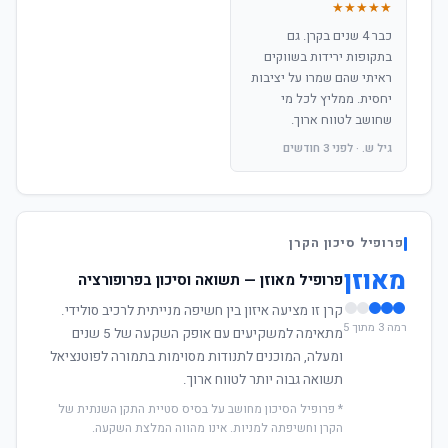
★★★★★
כבר 4 שנים בקרן. גם
בתקופות ירידות בשווקים
ראיתי שהם שמרו על יציבות
יחסית. ממליץ לכל מי
שחושב לטווח ארוך.
גיל ש. · לפני 3 חודשים
פרופיל סיכון הקרן
מאוזן
פרופיל מאוזן — תשואה וסיכון בפרופורציה
קרן זו מציעה איזון בין חשיפה מנייתית לרכיב סולידי.
רמה 3 מתוך 5
מתאימה למשקיעים עם אופק השקעה של 5 שנים
ומעלה, המוכנים לתנודות מסוימות בתמורה לפוטנציאל
תשואה גבוה יותר לטווח ארוך.
* פרופיל הסיכון מחושב על בסיס סטיית התקן השנתית של
הקרן וחשיפתה למניות. אינו מהווה המלצת השקעה.