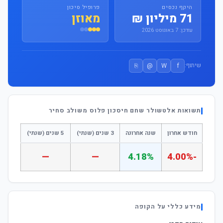
היקף נכסים
פרופיל סיכון
71 מיליון ₪
מאוזן
עודכן: 7 באוגוסט 2026
⎘
@
W
f
שיתוף:
תשואות אלטשולר שחם חיסכון פלוס משולב סחיר
חודש אחרון
שנה אחרונה
3 שנים (שנתי)
5 שנים (שנתי)
—
—
4.18%
-4.00%
מידע כללי על הקופה