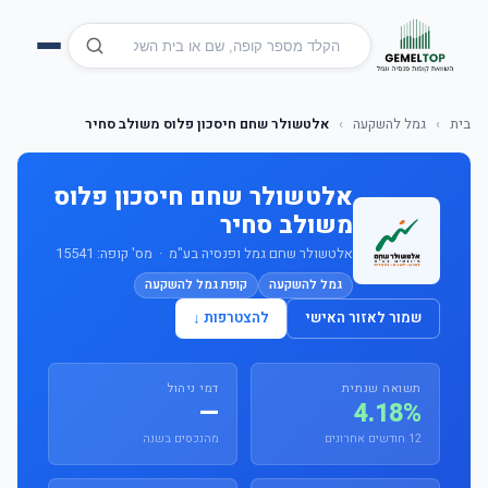
בית
›
גמל להשקעה
›
אלטשולר שחם חיסכון פלוס משולב סחיר
אלטשולר שחם חיסכון פלוס
משולב סחיר
אלטשולר שחם גמל ופנסיה בע"מ · מס' קופה: 15541
גמל להשקעה
קופת גמל להשקעה
שמור לאזור האישי
להצטרפות ↓
תשואה שנתית
דמי ניהול
—
4.18%
12 חודשים אחרונים
מהנכסים בשנה