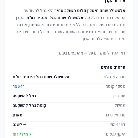
אודות הקרן
אלטשולר שחם חיסכון פלוס משולב סחיר
היא גמל להשקעה
הפועלת תחת ניהולה של
אלטשולר שחם גמל ופנסיה בע"מ
. הקרן
מנהלת פורטפוליו מגוון הכולל מניות מקומיות ובינלאומיות, אגרות
חוב ונכסים נוספים. מדיניות ההשקעה שמה דגש על פיזור סיכונים
ומיטוב תשואה לטווח ארוך.
דמי הניהול עומדים על
—
מהנכסים בשנה.
פרטים מזהים
חברה מנהלת
אלטשולר שחם גמל ופנסיה בע"מ
מספר קופה
15541
סוג קרן
גמל להשקעה
מסלול
קופת גמל להשקעה
פרופיל סיכון
מאוזן
דמי ניהול
— לשנה
היקף נכסים
71 מיליון ₪