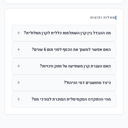
שאלות נפוצות
+
מה ההבדל בין קרן השתלמות כללית לקרן מסלולית?
קרן כללית מנהלת את הכסף בפיזור רחב לפי שיקול דעת מנהל
+
האם אפשר למשוך את הכסף לפני תום 6 שנים?
ההשקעות. קרן מסלולית עוקבת אחרי מדד ספציפי ומאפשרת
לחוסך לבחור את רמת הסיכון בעצמו.
כן, אך משיכה לפני 6 שנות חברות תחויב במס הכנסה מלא על
+
האם העברת קרן משפיעה על וותק וזכויות?
הרווחים. לאחר 6 שנים ניתן למשוך פטור ממס עד לתקרה
הקבועה בחוק.
לא. העברת קרן בין חברות אינה מאפסת את ספירת שנות
+
כיצד מחושבים דמי הניהול?
החברות. הוותק ממשיך להיספר מיום ההפקדה הראשונה.
דמי הניהול נגבים כאחוז שנתי מהיתרה הצבורה. ניתן לנהל משא
+
מהי ההפקדה המקסימלית המוכרת לצורכי מס?
ומתן על שיעורם בעת הצטרפות.
לשכירים: המעסיק מפקיד עד 7.5% ממשכורת + 2.5% ניכוי
מהעובד. לעצמאים: עד 4.5% מההכנסה עם הטבת מס.