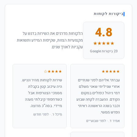
ביקורות לקוחות
4.8
הלקוחות מדרגים את השירות בדגש על
מקצועיות הצוות, שקיפות המידע ותשואות
★★★★★
עקביות לאורך שנים.
23 ביקורות Google
★★★★☆
★★★★★
עברתי אליהם לפני שנתיים
שירות לקוחות מהיר ונגיש.
אחרי שגיליתי שאני משלם
היה עיכוב קטן בקבלת
דמי ניהול כפולים במקום
מסמכי הצטרפות אבל
הקודם. ההעברה לקחה שבוע
כשדחפתי קיבלתי מענה
וכבר בשנה הראשונה ראיתי
מיידי. בסה"כ מרוצה.
הפרש ממשי.
מיכל ר. · לפני חודש
אמיר ד. · לפני שבועיים