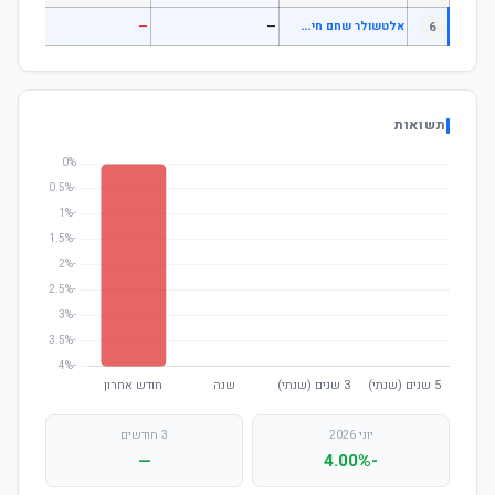
א
לטשולר שחם חיסכון פלוס משולב סחיר
6
—
—
—
תשואות
יוני 2026
3 חודשים
—
-4.00%