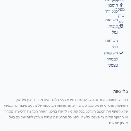
ופרטיות
חיסכון
מעקב
לכל ילד
שוק
השוואת
ההון |
קופות
גמלטופ
גמל
השוואת
בתי
השקעות
למסחר
עצמאי
גילוי נאות
המידע המוצג באתר זה נועד למטרות מידע כללי בלבד ואינו מהווה ייעוץ פיננסי,
השקעתי, פנסיוני או מס מכל סוג שהוא. ההשוואות מבוססות על נתונים ציבוריים ועשויות
שלא לשקף את המצב העדכני בכל עת. אין לראות בתכני האתר המלצה לרכישה, מכירה
או החזקה של מוצר פיננסי כלשהו. לפני כל החלטה פיננסית מומלץ להתייעץ עם בעל
רישיון מתאים.