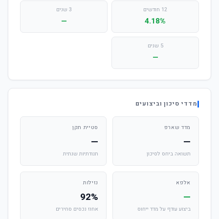
12 חודשים
3 שנים
—
4.18%
5 שנים
—
מדדי סיכון וביצועים
מדד שארפ
סטיית תקן
—
—
תשואה ביחס לסיכון
תנודתיות שנתית
אלפא
נזילות
92%
—
ביצוע עודף על מדד ייחוס
אחוז נכסים סחירים