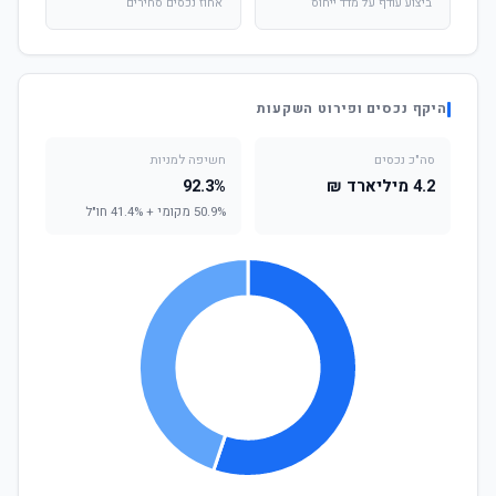
ביצוע עודף על מדד ייחוס
אחוז נכסים סחירים
היקף נכסים ופירוט השקעות
סה"כ נכסים
חשיפה למניות
4.2 מיליארד ₪
92.3%
50.9% מקומי + 41.4% חו"ל