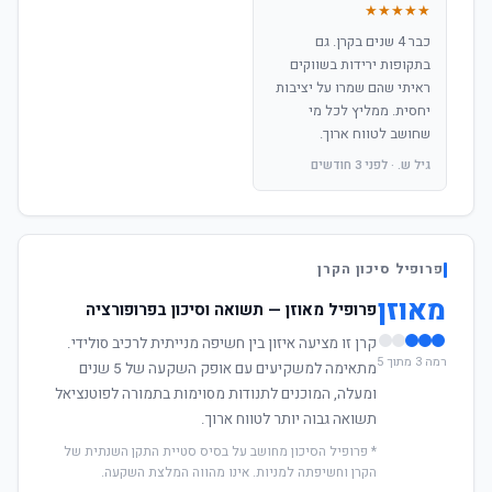
★★★★★
כבר 4 שנים בקרן. גם
בתקופות ירידות בשווקים
ראיתי שהם שמרו על יציבות
יחסית. ממליץ לכל מי
שחושב לטווח ארוך.
גיל ש. · לפני 3 חודשים
פרופיל סיכון הקרן
מאוזן
פרופיל מאוזן — תשואה וסיכון בפרופורציה
קרן זו מציעה איזון בין חשיפה מנייתית לרכיב סולידי.
רמה 3 מתוך 5
מתאימה למשקיעים עם אופק השקעה של 5 שנים
ומעלה, המוכנים לתנודות מסוימות בתמורה לפוטנציאל
תשואה גבוה יותר לטווח ארוך.
* פרופיל הסיכון מחושב על בסיס סטיית התקן השנתית של
הקרן וחשיפתה למניות. אינו מהווה המלצת השקעה.