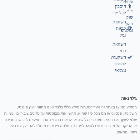
ופרטיות
חיסכון
מעקב
לכל ילד
שוק
השוואת
ההון |
קופות
גמלטופ
גמל
השוואת
בתי
השקעות
למסחר
עצמאי
גילוי נאות
המידע המוצג באתר זה נועד למטרות מידע כללי בלבד ואינו מהווה ייעוץ פיננסי,
השקעתי, פנסיוני או מס מכל סוג שהוא. ההשוואות מבוססות על נתונים ציבוריים ועשויות
שלא לשקף את המצב העדכני בכל עת. אין לראות בתכני האתר המלצה לרכישה, מכירה
או החזקה של מוצר פיננסי כלשהו. לפני כל החלטה פיננסית מומלץ להתייעץ עם בעל
רישיון מתאים.