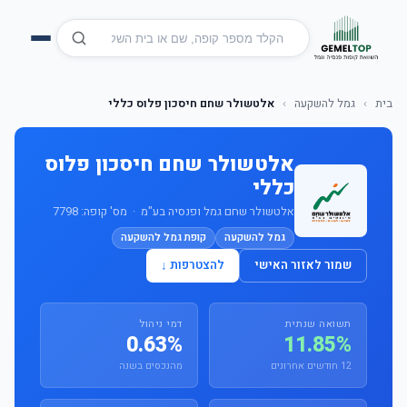
בית
›
גמל להשקעה
›
אלטשולר שחם חיסכון פלוס כללי
אלטשולר שחם חיסכון פלוס
כללי
אלטשולר שחם גמל ופנסיה בע"מ · מס' קופה: 7798
גמל להשקעה
קופת גמל להשקעה
שמור לאזור האישי
להצטרפות ↓
תשואה שנתית
דמי ניהול
0.63%
11.85%
12 חודשים אחרונים
מהנכסים בשנה