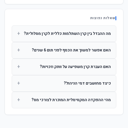
שאלות נפוצות
+
מה ההבדל בין קרן השתלמות כללית לקרן מסלולית?
קרן כללית מנהלת את הכסף בפיזור רחב לפי שיקול דעת מנהל
+
האם אפשר למשוך את הכסף לפני תום 6 שנים?
ההשקעות. קרן מסלולית עוקבת אחרי מדד ספציפי ומאפשרת
לחוסך לבחור את רמת הסיכון בעצמו.
כן, אך משיכה לפני 6 שנות חברות תחויב במס הכנסה מלא על
+
האם העברת קרן משפיעה על וותק וזכויות?
הרווחים. לאחר 6 שנים ניתן למשוך פטור ממס עד לתקרה
הקבועה בחוק.
לא. העברת קרן בין חברות אינה מאפסת את ספירת שנות
+
כיצד מחושבים דמי הניהול?
החברות. הוותק ממשיך להיספר מיום ההפקדה הראשונה.
דמי הניהול נגבים כאחוז שנתי מהיתרה הצבורה. ניתן לנהל משא
+
מהי ההפקדה המקסימלית המוכרת לצורכי מס?
ומתן על שיעורם בעת הצטרפות.
לשכירים: המעסיק מפקיד עד 7.5% ממשכורת + 2.5% ניכוי
מהעובד. לעצמאים: עד 4.5% מההכנסה עם הטבת מס.