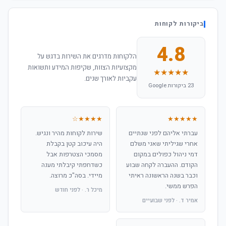
ביקורות לקוחות
4.8
הלקוחות מדרגים את השירות בדגש על
מקצועיות הצוות, שקיפות המידע ותשואות
★★★★★
עקביות לאורך שנים.
23 ביקורות Google
★★★★☆
★★★★★
עברתי אליהם לפני שנתיים
שירות לקוחות מהיר ונגיש.
אחרי שגיליתי שאני משלם
היה עיכוב קטן בקבלת
דמי ניהול כפולים במקום
מסמכי הצטרפות אבל
הקודם. ההעברה לקחה שבוע
כשדחפתי קיבלתי מענה
וכבר בשנה הראשונה ראיתי
מיידי. בסה"כ מרוצה.
הפרש ממשי.
מיכל ר. · לפני חודש
אמיר ד. · לפני שבועיים