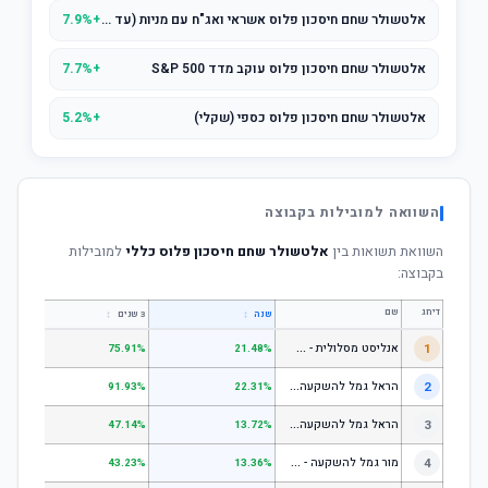
אלטשולר שחם חיסכון פלוס אשראי ואג"ח עם מניות (עד 25% במניות)
+7.9%
אלטשולר שחם חיסכון פלוס עוקב מדד S&P 500
+7.7%
אלטשולר שחם חיסכון פלוס כספי (שקלי)
+5.2%
השוואה למובילות בקבוצה
השוואת תשואות בין
אלטשולר שחם חיסכון פלוס כללי
למובילות
בקבוצה:
דירוג
שם
↕
↕
שנה
3 שנים
5 שנים
א
נליסט מסלולית - קופת גמל להשקעה מניות
1
.31%
75.91%
21.48%
ה
ראל גמל להשקעה מניות
2
.53%
91.93%
22.31%
ה
ראל גמל להשקעה כללי
3
.06%
47.14%
13.72%
מ
ור גמל להשקעה - כללי
4
.18%
43.23%
13.36%