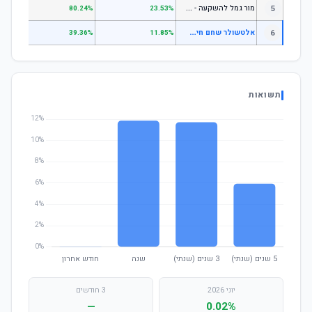
מ
ור גמל להשקעה - מניות
5
.55%
80.24%
23.53%
א
לטשולר שחם חיסכון פלוס כללי
6
.44%
39.36%
11.85%
תשואות
יוני 2026
3 חודשים
—
0.02%