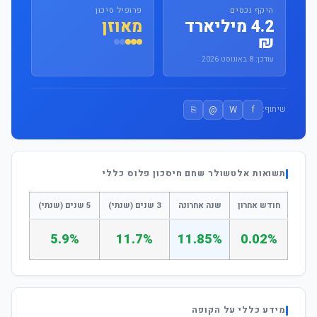
היקף נכסים
פרופיל סיכון
4.2 מיליארד
מאוזן
₪
עודכן: 8 באוגוסט 2026
⎘
@
W
f
שיתוף:
תשואות אלטשולר שחם חיסכון פלוס כללי
חודש אחרון
שנה אחרונה
3 שנים (שנתי)
5 שנים (שנתי)
5.9%
11.7%
11.85%
0.02%
מידע כללי על הקופה