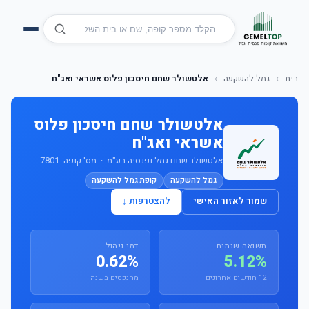
בית
›
גמל להשקעה
›
אלטשולר שחם חיסכון פלוס אשראי ואג"ח
אלטשולר שחם חיסכון פלוס
אשראי ואג"ח
אלטשולר שחם גמל ופנסיה בע"מ · מס' קופה: 7801
גמל להשקעה
קופת גמל להשקעה
שמור לאזור האישי
להצטרפות ↓
תשואה שנתית
דמי ניהול
0.62%
5.12%
12 חודשים אחרונים
מהנכסים בשנה