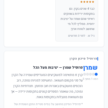
★★★★★
כבר 4 שנים בקרן. גם
בתקופות ירידות בשווקים
ראיתי שהם שמרו על יציבות
יחסית. ממליץ לכל מי
שחושב לטווח ארוך.
גיל ש. · לפני 3 חודשים
פרופיל סיכון הקרן
שמרן
פרופיל שמרן — יציבות מעל הכל
קרן זו מתאימה למשקיעים המעדיפים שמירה על הקרן
רמה 1 מתוך 5
על פני מקסום תשואה. החשיפה למניות נמוכה, רוב
הנכסים מושקעים באגרות חוב ומזומן. תנודתיות הקרן
נמוכה, מה שאומר הפסדים קטנים בתקופות ירידה — אך
גם תשואות מוגבלות בתקופות גאות.
* פרופיל הסיכון מחושב על בסיס סטיית התקן השנתית של