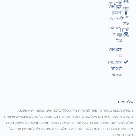
שימוש
חודשיות
השוואת
ופרטיות
חיסכון
מעקב
לכל ילד
שוק
השוואת
ההון |
קופות
גמלטופ
גמל
השוואת
בתי
השקעות
למסחר
עצמאי
גילוי נאות
המידע המוצג באתר זה נועד למטרות מידע כללי בלבד ואינו מהווה ייעוץ פיננסי,
השקעתי, פנסיוני או מס מכל סוג שהוא. ההשוואות מבוססות על נתונים ציבוריים ועשויות
שלא לשקף את המצב העדכני בכל עת. אין לראות בתכני האתר המלצה לרכישה, מכירה
או החזקה של מוצר פיננסי כלשהו. לפני כל החלטה פיננסית מומלץ להתייעץ עם בעל
רישיון מתאים.