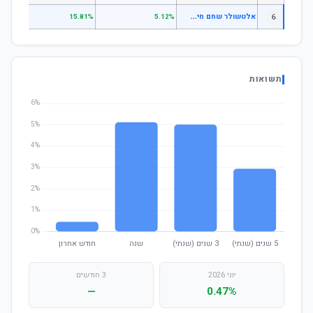
א
לטשולר שחם חיסכון פלוס אשראי ואג"ח
6
.63%
15.81%
5.12%
תשואות
יוני 2026
3 חודשים
—
0.47%