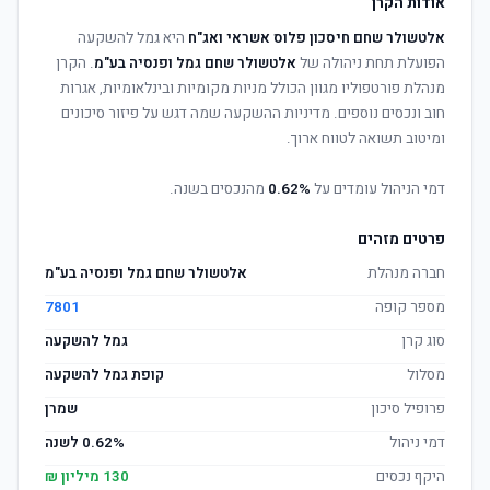
אודות הקרן
אלטשולר שחם חיסכון פלוס אשראי ואג"ח
היא גמל להשקעה
הפועלת תחת ניהולה של
אלטשולר שחם גמל ופנסיה בע"מ
. הקרן
מנהלת פורטפוליו מגוון הכולל מניות מקומיות ובינלאומיות, אגרות
חוב ונכסים נוספים. מדיניות ההשקעה שמה דגש על פיזור סיכונים
ומיטוב תשואה לטווח ארוך.
דמי הניהול עומדים על
0.62%
מהנכסים בשנה.
פרטים מזהים
חברה מנהלת
אלטשולר שחם גמל ופנסיה בע"מ
מספר קופה
7801
סוג קרן
גמל להשקעה
מסלול
קופת גמל להשקעה
פרופיל סיכון
שמרן
דמי ניהול
0.62% לשנה
היקף נכסים
130 מיליון ₪