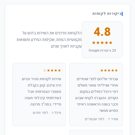
ביקורות לקוחות
4.8
הלקוחות מדרגים את השירות בדגש על
מקצועיות הצוות, שקיפות המידע ותשואות
★★★★★
עקביות לאורך שנים.
23 ביקורות Google
★★★★☆
★★★★★
עברתי אליהם לפני שנתיים
שירות לקוחות מהיר ונגיש.
אחרי שגיליתי שאני משלם
היה עיכוב קטן בקבלת
דמי ניהול כפולים במקום
מסמכי הצטרפות אבל
הקודם. ההעברה לקחה שבוע
כשדחפתי קיבלתי מענה
וכבר בשנה הראשונה ראיתי
מיידי. בסה"כ מרוצה.
הפרש ממשי.
מיכל ר. · לפני חודש
אמיר ד. · לפני שבועיים