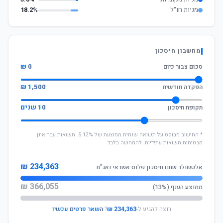
מניות חו"ל
18.2%
מחשבון חיסכון
0 ₪
סכום צבור כיום
1,500 ₪
הפקדה חודשית
10 שנים
תקופת חיסכון
* החישוב מבוסס על תשואה שנתית ממוצעת של 5.12%. תשואות עבר אינן
מבטיחות תשואות עתידיות. להמחשה בלבד.
234,363 ₪
אלטשולר שחם חיסכון פלוס אשראי ואג"ח
366,055 ₪
ממוצע הענף (13%)
רוצה להגיע ל-
234,363 ₪
?
השאר פרטים עכשיו