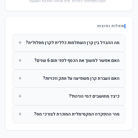
הקרן וחשיפתה למניות. אינו מהווה המלצת השקעה.
שאלות נפוצות
+
מה ההבדל בין קרן השתלמות כללית לקרן מסלולית?
קרן כללית מנהלת את הכסף בפיזור רחב לפי שיקול דעת מנהל
+
האם אפשר למשוך את הכסף לפני תום 6 שנים?
ההשקעות. קרן מסלולית עוקבת אחרי מדד ספציפי ומאפשרת
לחוסך לבחור את רמת הסיכון בעצמו.
כן, אך משיכה לפני 6 שנות חברות תחויב במס הכנסה מלא על
+
האם העברת קרן משפיעה על וותק וזכויות?
הרווחים. לאחר 6 שנים ניתן למשוך פטור ממס עד לתקרה
הקבועה בחוק.
לא. העברת קרן בין חברות אינה מאפסת את ספירת שנות
+
כיצד מחושבים דמי הניהול?
החברות. הוותק ממשיך להיספר מיום ההפקדה הראשונה.
דמי הניהול נגבים כאחוז שנתי מהיתרה הצבורה. ניתן לנהל משא
+
מהי ההפקדה המקסימלית המוכרת לצורכי מס?
ומתן על שיעורם בעת הצטרפות.
לשכירים: המעסיק מפקיד עד 7.5% ממשכורת + 2.5% ניכוי
מהעובד. לעצמאים: עד 4.5% מההכנסה עם הטבת מס.