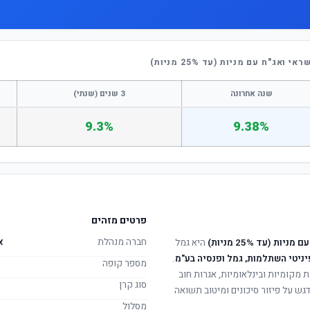
ג"ח עם מניות (עד 25% מניות)
שנה אחרונה
3 שנים (שנתי)
9.3%
9.38%
פרטים מזהים
חברה מנהלת
א
 (עד 25% מניות)
היא גמל
יניטי השתלמות, גמל ופנסיה בע"מ
.
מספר קופה
ת מקומיות ובינלאומיות, אגרות חוב
סוג קרן
ש על פיזור סיכונים ומיטוב תשואה
מסלול