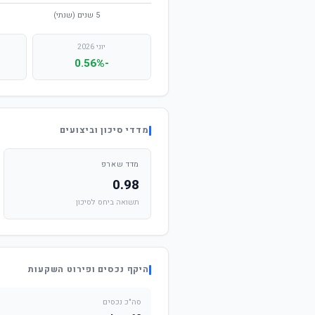
יוני 2026
-0.56%
מדדי סיכון וביצועים
מדד שארפ
0.98
תשואה ביחס לסיכון
היקף נכסים ופירוט השקעות
סה"כ נכסים