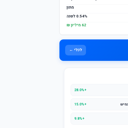
מתון
0.54% לשנה
62 מיליון ₪
לכלי ←
+28.0%
גמיש
+15.0%
+9.8%