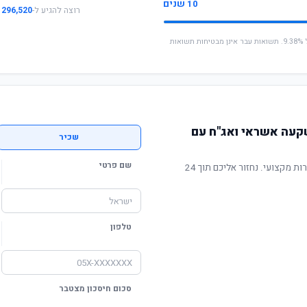
10 שנים
רוצה להגיע ל-
296,520 ₪
* החישוב מבוסס על תשואה שנתית ממוצעת של 9.38%. תשואות עבר אינן מבטיחות תשואות
קעה אשראי ואג"ח עם
שכיר
שם פרטי
תשואה מוכחת, דמי ניהול תחרותיים ושירות מקצועי. נחזור אליכם תוך 24
טלפון
סכום חיסכון מצטבר