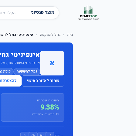
מוצר פנסיוני
בית
›
גמל להשקעה
›
אינפיניטי גמל להשקעה א
אינפיניטי גמל ל
א
אינפיניטי השתלמות, גמל ופנ
גמל להשקעה
קופת ג
שמור לאזור האישי
להצטרפות
תשואה שנתית
9.38%
12 חודשים אחרונים
⎘
@
W
f
שיתוף: