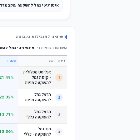
אינפיניטי גמל להשקעה עוקב מדד s&p 500
השוואה למובילות בקבוצה
השוואת תשואות בין
אינפיניטי גמל להשקעה א
דירוג
שם
↕
שנה
אנליסט מסלולית
- קופת גמל
21.49%
1
להשקעה מניות
הראל גמל
22.32%
2
להשקעה מניות
הראל גמל
13.71%
3
להשקעה כללי
מור גמל
13.36%
4
להשקעה - כללי