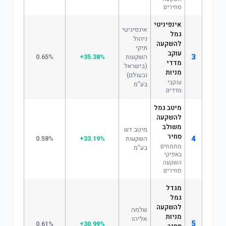
סחירים
אינפיניטי
אינפיניטי
גמל
ניהול
להשקעה
תיקי
עוקב
3
השקעות
+35.38%
0.65%
מדדי
(בישראל
מניות
ובעולם)
עוקבי
בע"מ
מדדים
מיטב גמל
להשקעה
משולב
מיטב דש
סחיר
4
השקעות
+33.19%
0.58%
מתמחים
בע"מ
באפיקי
השקעה
סחירים
מגדל
גמל
להשקעה
שלמה
מניות
אליהו
5
0.61%
+30.99%