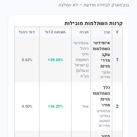
בנצ'מארק לבחירה מודעת — לא המלצה.
קרנות השתלמות מובילות
#
קרן
חברה
תשואה 12ח׳
דמי ניהול
אינפיניטי
אינפיניטי
ניהול
השתלמות
תיקי
עוקב
1
השקעות
0.62%
+39.03%
מדדי
(בישראל
מניות
ובעולם)
עוקבי
בע"מ
מדדים
כלל
השתלמות
מניות
סחיר
2
אחר
+36.25%
0.00%
מתמחים
באפיקי
השקעה
סחירים
מיטב