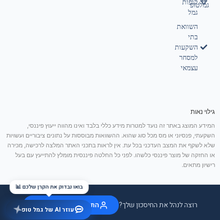
קופות
גמלטופ
גמל
השוואת
בתי
השקעות
למסחר
עצמאי
גילוי נאות
המידע המוצג באתר זה נועד למטרות מידע כללי בלבד ואינו מהווה ייעוץ פיננסי,
השקעתי, פנסיוני או מס מכל סוג שהוא. ההשוואות מבוססות על נתונים ציבוריים ועשויות
שלא לשקף את המצב העדכני בכל עת. אין לראות בתכני האתר המלצה לרכישה, מכירה
או החזקה של מוצר פיננסי כלשהו. לפני כל החלטה פיננסית מומלץ להתייעץ עם בעל
רישיון מתאים.
בואו נבדוק את הקרן שלכם 📊
רוצה לנהל את החיסכון שלך?
התחבר / הצטרף בחינם
עוזר AI של גמל טופ