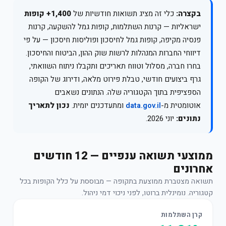
בקצרה:
כלי זה מציג תשואות חודשיות של
1,400+ קופות
ישראליות — קרנות השתלמות, קופות גמל להשקעה, קרנות
פנסיה מקיפה, קופות גמל לחיסכון ופוליסות חיסכון — על פי
דיווחי החברות המנהלות לרשות שוק ההון, הביטוח והחיסכון.
בחרו חברה, מסלול וטווח תאריכים ותקבלו ניתוח השוואתי,
גרף ביצועים חודשי, טבלת פירוט מלאה, ודירוג של הקופה
הספציפית בתוך הקטגוריה שלה. הנתונים נשאבים
אוטומטית מ-
data.gov.il
ומתעדכנים יומית.
נכון לתאריך
נתונים:
יוני 2026.
ממוצעי תשואה ענפיים — 12 חודשים
אחרונים
תשואה מצטברת ממוצעת בתקופה — מבוססת על כלל הקופות בכל
קטגוריה. נומינלית ברוטו, לפני ניכוי דמי ניהול.
קרן השתלמות