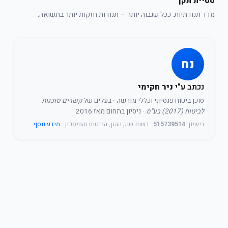
סטיית תקן
מדד תנודתיות. ככל שגבוה יותר — תנודות חזקות יותר בתשואה.
נח
נכתב ע"י
ניר חקימי
סוכן ביטוח פנסיוני וכללי מורשה
· בעלים של
קשרים סוכנות
לביטוח (2017) בע"מ
· ניסיון בתחום מאז 2016
רישיון:
515739514
· רשות שוק ההון, הביטוח והחיסכון ·
מידע נוסף