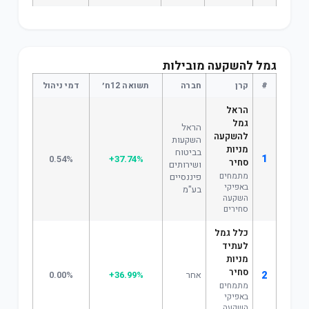
גמל להשקעה מובילות
#
קרן
חברה
תשואה 12ח׳
דמי ניהול
הראל
גמל
הראל
להשקעה
השקעות
מניות
בביטוח
1
0.54%
+37.74%
סחיר
ושירותים
מתמחים
פיננסיים
באפיקי
בע"מ
השקעה
סחירים
כלל גמל
לעתיד
מניות
סחיר
2
אחר
+36.99%
0.00%
מתמחים
באפיקי
השקעה