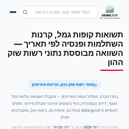
תשואות קופות גמל, קרנות
השתלמות ופנסיה לפי תאריך —
השוואה מבוססת נתוני רשות שוק
ההון
נתוני רשות שוק ההון, הביטוח והחיסכון
בחרו חברה, מסלול וטווח תאריכים — ותקבלו השוואה מלאה מול
הענף, דירוג בקטגוריה, גרף ביצועים חודשי וטבלת פירוט. נתונים
רשמיים מ-data.gov.il (גמל-נט, פנסיה-נט, ביטוח-נט), מתעדכנים
יומית.
נתונים נכון ל-
יוני 2026
·
נכתב ע"י
ניר חקימי
, סוכן ביטוח פנסיוני מורשה
·