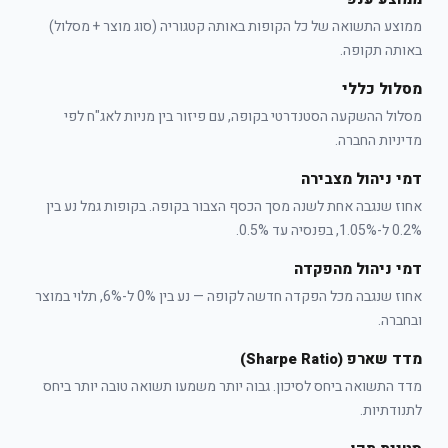
ממוצע התשואה של כל הקופות באותה קטגוריה (סוג מוצר + מסלול)
באותה תקופה.
מסלול כללי
מסלול ההשקעה הסטנדרטי בקופה, עם פיזור בין מניות לאג"ח לפי
מדיניות החברה.
דמי ניהול מצבירה
אחוז שנגבה אחת לשנה מסך הכסף הצבור בקופה. בקופות גמל נע בין
0.2% ל-1.05%, בפנסיה עד 0.5%.
דמי ניהול מהפקדה
אחוז שנגבה מכל הפקדה חדשה לקופה — נע בין 0% ל-6%, תלוי במוצר
ובחברה.
מדד שארפ (Sharpe Ratio)
מדד התשואה ביחס לסיכון. גבוה יותר משמעו תשואה טובה יותר ביחס
לתנודתיות.