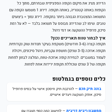
הדירוג מציג את מיקום הקופה הספציפית שבחרתם, מתוך כל
הקופות באותה קטגוריה, באותה תקופה. דירוג 1 משמעו הקופה עם
התשואה המצטברת הגבוהה ביותר בתקופה. דירוג נמוך = ביצועים
טובים. שימו לב שהדירוג מבוסס על תשואה בלבד — לא על רמת
סיכון, פרופיל ההשקעה או דמי ניהול.
איך לבחור טווח תאריכים נכון?
תקופה קצרה (3-6 חודשים) משקפת בעיקר תנודות שוק נקודתיות.
תקופה ארוכה (3-5 שנים) חושפת עקביות, ניהול סיכונים, ויכולת
לעמוד במשברים. לבחירת קופה ארוכת-טווח, המלצה לבחון לפחות
תקופה של 3 שנים שכוללת תקופת ירידות אחת לפחות.
כלים נוספים בגמלטופ
בונה תיק חכם
— להרכבת תיק חיסכון אישי על-בסיס פרופיל
סיכון, אופק השקעה ויעדים אישיים.
מחשבון ריבית דריבית
— לחישוב כמה כסף תצברו עם