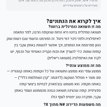
פרופיל אישי, אופק חיסכון, רמת סיכון ותכנון מס. ביצועי עבר אינם
מעידים על ביצועים עתידיים.
איך לקרוא את הנתונים?
מה זו תשואה נומינלית ברוטו?
תשואה נומינלית ברוטו היא הרווח שהקופה הניבה, לפני התאמה
לאינפלציה ולפני ניכוי דמי ניהול. זה הפורמט הרשמי שבו רשות שוק
ההון מפרסמת את הנתונים, וכך אפשר להשוות באופן עקבי בין
קופות שונות. כדי להעריך את הכוח הקנייה האמיתי של הכסף, יש
לקזז את האינפלציה (תשואה ריאלית).
מה זה ממוצע ענפי?
ממוצע ענפי הוא ממוצע התשואה של כל הקופות באותה קטגוריה —
סוג מוצר + מסלול השקעה (לדוגמה: "קרן השתלמות כללי") —
באותה תקופה. הוא משמש בנצ'מארק לבחינת ביצועי קופה
ספציפית. קופה שהציגה תשואה גבוהה מהממוצע הענפי באופן
עקבי, תפקדה טוב יחסית לענף כולו.
מה משמעות הדירוג #N מתוך X?