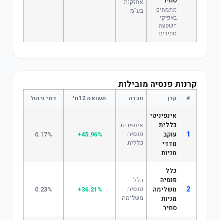
סחיר
אחזקות
מתמחים
בע"מ
באפיקי
השקעה
סחירים
קרנות פנסיה מובילות
#
קרן
חברה
תשואה 12ח׳
דמי ניהול
אינפיניטי
כללית
אינפיניטי
1
פנסיה
עוקב
+45.96%
0.17%
כללית
מדדי
מניות
כלל
פנסיה
כלל
2
פנסיה
משלימה
+36.21%
0.23%
משלימה
מניות
סחיר