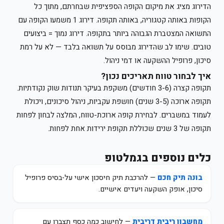
הדירוג מציג את מיקום הקופה הספציפית שבחרתם, מתוך כל
הקופות באותה קטגוריה, באותה תקופה. דירוג 1 משמעו הקופה עם
התשואה המצטברת הגבוהה ביותר בתקופה. דירוג נמוך = ביצועים
טובים. שימו לב שהדירוג מבוסס על תשואה בלבד — לא על רמת
סיכון, פרופיל ההשקעה או דמי ניהול.
איך לבחור טווח תאריכים נכון?
תקופה קצרה (3-6 חודשים) משקפת בעיקר תנודות שוק נקודתיות.
תקופה ארוכה (3-5 שנים) חושפת עקביות, ניהול סיכונים, ויכולת
לעמוד במשברים. לבחירת קופה ארוכת-טווח, המלצה לבחון לפחות
תקופה של 3 שנים שכוללת תקופת ירידות אחת לפחות.
כלים נוספים בגמלטופ
בונה תיק חכם
— להרכבת תיק חיסכון אישי על-בסיס פרופיל
סיכון, אופק השקעה ויעדים אישיים.
מחשבון ריבית דריבית
— לחישוב כמה כסף תצברו עם