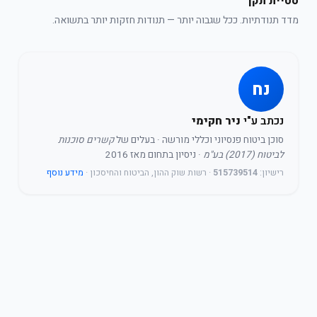
סטיית תקן
מדד תנודתיות. ככל שגבוה יותר — תנודות חזקות יותר בתשואה.
נח
נכתב ע"י
ניר חקימי
סוכן ביטוח פנסיוני וכללי מורשה
· בעלים של
קשרים סוכנות
לביטוח (2017) בע"מ
· ניסיון בתחום מאז 2016
רישיון:
515739514
· רשות שוק ההון, הביטוח והחיסכון ·
מידע נוסף