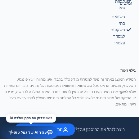
קופות
גמלטופ
גמל
השוואת
בתי
השקעות
למסחר
עצמאי
גילוי נאות
המידע המוצג באתר זה נועד למטרות מידע כללי בלבד ואינו מהווה ייעוץ פיננסי,
השקעתי, פנסיוני או מס מכל סוג שהוא. ההשוואות מבוססות על נתונים ציבוריים ועשויות
שלא לשקף את המצב העדכני בכל עת. אין לראות בתכני האתר המלצה לרכישה, מכירה
או החזקה של מוצר פיננסי כלשהו. לפני כל החלטה פיננסית מומלץ להתייעץ עם בעל
רישיון מתאים.
בואו נבדוק את הקרן שלכם 📊
רוצה לנהל את החיסכון שלך?
התחבר / הצטרף בחינם
עוזר AI של גמל טופ