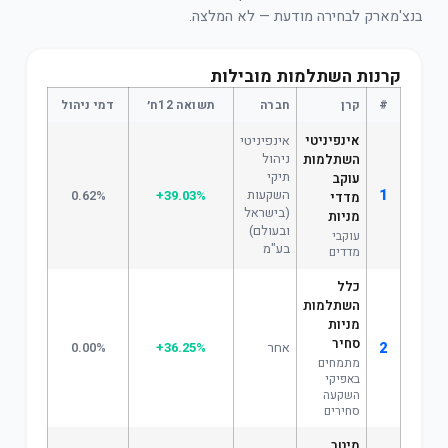
בנצ'מארק לבחירה מודעת — לא המלצה.
קרנות השתלמות מובילות
#
קרן
חברה
תשואה 12ח׳
דמי ניהול
אינפיניטי
אינפיניטי
ניהול
השתלמות
תיקי
עוקב
1
השקעות
0.62%
+39.03%
מדדי
(בישראל
מניות
ובעולם)
עוקבי
בע"מ
מדדים
כלל
השתלמות
מניות
סחיר
2
אחר
+36.25%
0.00%
מתמחים
באפיקי
השקעה
סחירים
מיטב