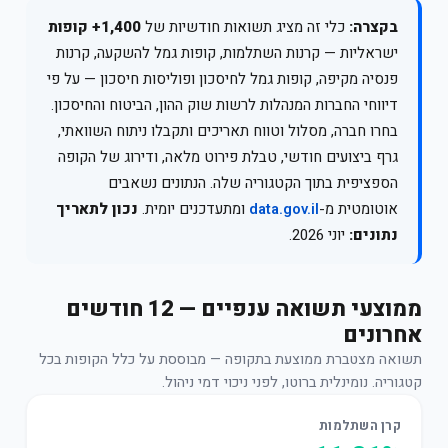
בקצרה:
כלי זה מציג תשואות חודשיות של
1,400+ קופות
ישראליות — קרנות השתלמות, קופות גמל להשקעה, קרנות
פנסיה מקיפה, קופות גמל לחיסכון ופוליסות חיסכון — על פי
דיווחי החברות המנהלות לרשות שוק ההון, הביטוח והחיסכון.
בחרו חברה, מסלול וטווח תאריכים ותקבלו ניתוח השוואתי,
גרף ביצועים חודשי, טבלת פירוט מלאה, ודירוג של הקופה
הספציפית בתוך הקטגוריה שלה. הנתונים נשאבים
אוטומטית מ-
data.gov.il
ומתעדכנים יומית.
נכון לתאריך
נתונים:
יוני 2026.
ממוצעי תשואה ענפיים — 12 חודשים
אחרונים
תשואה מצטברת ממוצעת בתקופה — מבוססת על כלל הקופות בכל
קטגוריה. נומינלית ברוטו, לפני ניכוי דמי ניהול.
קרן השתלמות