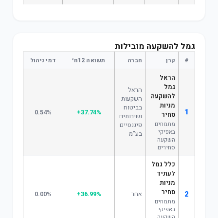
גמל להשקעה מובילות
#
קרן
חברה
תשואה 12ח׳
דמי ניהול
הראל
גמל
הראל
להשקעה
השקעות
מניות
בביטוח
1
0.54%
+37.74%
סחיר
ושירותים
מתמחים
פיננסיים
באפיקי
בע"מ
השקעה
סחירים
כלל גמל
לעתיד
מניות
סחיר
2
אחר
+36.99%
0.00%
מתמחים
באפיקי
השקעה