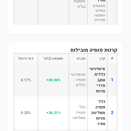
סחיר
אחזקות
מתמחים
בע"מ
באפיקי
השקעה
סחירים
קרנות פנסיה מובילות
#
קרן
חברה
תשואה 12ח׳
דמי ניהול
אינפיניטי
כללית
אינפיניטי
1
פנסיה
עוקב
+45.96%
0.17%
כללית
מדדי
מניות
כלל
פנסיה
כלל
2
פנסיה
משלימה
+36.21%
0.23%
משלימה
מניות
סחיר