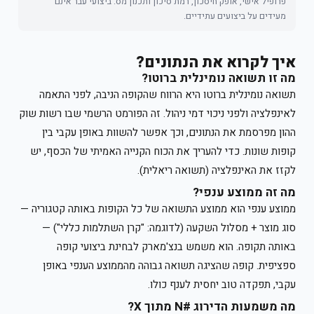
פרופיל אישי, אופק חיסכון, רמת סיכון ותכנון מס. ביצועי עבר אינם
מעידים על ביצועים עתידיים.
איך לקרוא את הנתונים?
מה זו תשואה נומינלית ברוטו?
תשואה נומינלית ברוטו היא הרווח שהקופה הניבה, לפני התאמה
לאינפלציה ולפני ניכוי דמי ניהול. זה הפורמט הרשמי שבו רשות שוק
ההון מפרסמת את הנתונים, וכך אפשר להשוות באופן עקבי בין
קופות שונות. כדי להעריך את הכוח הקנייה האמיתי של הכסף, יש
לקזז את האינפלציה (תשואה ריאלית).
מה זה ממוצע ענפי?
ממוצע ענפי הוא ממוצע התשואה של כל הקופות באותה קטגוריה —
סוג מוצר + מסלול השקעה (לדוגמה: "קרן השתלמות כללי") —
באותה תקופה. הוא משמש בנצ'מארק לבחינת ביצועי קופה
ספציפית. קופה שהציגה תשואה גבוהה מהממוצע הענפי באופן
עקבי, תפקדה טוב יחסית לענף כולו.
מה משמעות הדירוג #N מתוך X?