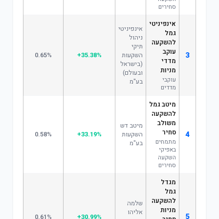
סחירים
אינפיניטי
אינפיניטי
גמל
ניהול
להשקעה
תיקי
עוקב
3
השקעות
+35.38%
0.65%
מדדי
(בישראל
מניות
ובעולם)
עוקבי
בע"מ
מדדים
מיטב גמל
להשקעה
משולב
מיטב דש
סחיר
4
השקעות
+33.19%
0.58%
מתמחים
בע"מ
באפיקי
השקעה
סחירים
מגדל
גמל
להשקעה
שלמה
מניות
אליהו
5
0.61%
+30.99%