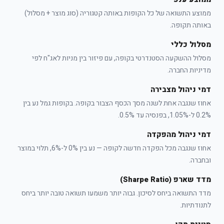
ממוצע התשואה של כל הקופות באותה קטגוריה (סוג מוצר + מסלול)
באותה תקופה.
מסלול כללי
מסלול ההשקעה הסטנדרטי בקופה, עם פיזור בין מניות לאג"ח לפי
מדיניות החברה.
דמי ניהול מצבירה
אחוז שנגבה אחת לשנה מסך הכסף הצבור בקופה. בקופות גמל נע בין
0.2% ל-1.05%, בפנסיה עד 0.5%.
דמי ניהול מהפקדה
אחוז שנגבה מכל הפקדה חדשה לקופה — נע בין 0% ל-6%, תלוי במוצר
ובחברה.
מדד שארפ (Sharpe Ratio)
מדד התשואה ביחס לסיכון. גבוה יותר משמעו תשואה טובה יותר ביחס
לתנודתיות.