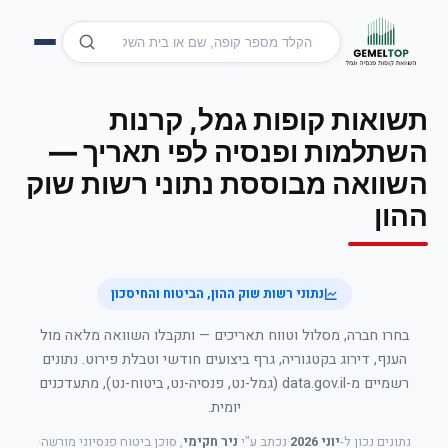
תשואות קופות גמל, קרנות
השתלמות ופנסיה לפי תאריך —
השוואה מבוססת נתוני רשות שוק
ההון
נתוני רשות שוק ההון, הביטוח והחיסכון
בחרו חברה, מסלול וטווח תאריכים — ותקבלו השוואה מלאה מול
הענף, דירוג בקטגוריה, גרף ביצועים חודשי וטבלת פירוט. נתונים
רשמיים מ-data.gov.il (גמל-נט, פנסיה-נט, ביטוח-נט), מתעדכנים
יומית.
נתונים נכון ל-
יוני 2026
·
נכתב ע"י
ניר חקימי
, סוכן ביטוח פנסיוני מורשה
·