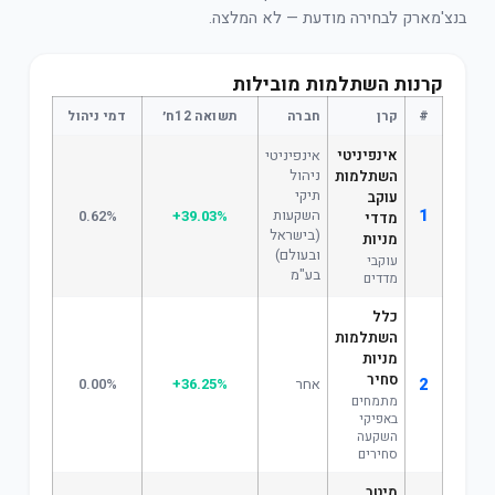
בנצ'מארק לבחירה מודעת — לא המלצה.
קרנות השתלמות מובילות
#
קרן
חברה
תשואה 12ח׳
דמי ניהול
אינפיניטי
אינפיניטי
ניהול
השתלמות
תיקי
עוקב
1
השקעות
0.62%
+39.03%
מדדי
(בישראל
מניות
ובעולם)
עוקבי
בע"מ
מדדים
כלל
השתלמות
מניות
סחיר
2
אחר
+36.25%
0.00%
מתמחים
באפיקי
השקעה
סחירים
מיטב