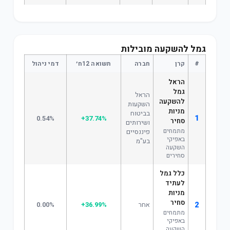
גמל להשקעה מובילות
#
קרן
חברה
תשואה 12ח׳
דמי ניהול
הראל
גמל
הראל
להשקעה
השקעות
מניות
בביטוח
1
0.54%
+37.74%
סחיר
ושירותים
מתמחים
פיננסיים
באפיקי
בע"מ
השקעה
סחירים
כלל גמל
לעתיד
מניות
סחיר
2
אחר
+36.99%
0.00%
מתמחים
באפיקי
השקעה