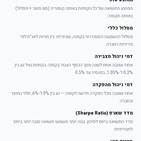
ממוצע התשואה של כל הקופות באותה קטגוריה (סוג מוצר + מסלול)
באותה תקופה.
מסלול כללי
מסלול ההשקעה הסטנדרטי בקופה, עם פיזור בין מניות לאג"ח לפי
מדיניות החברה.
דמי ניהול מצבירה
אחוז שנגבה אחת לשנה מסך הכסף הצבור בקופה. בקופות גמל נע בין
0.2% ל-1.05%, בפנסיה עד 0.5%.
דמי ניהול מהפקדה
אחוז שנגבה מכל הפקדה חדשה לקופה — נע בין 0% ל-6%, תלוי במוצר
ובחברה.
מדד שארפ (Sharpe Ratio)
מדד התשואה ביחס לסיכון. גבוה יותר משמעו תשואה טובה יותר ביחס
לתנודתיות.