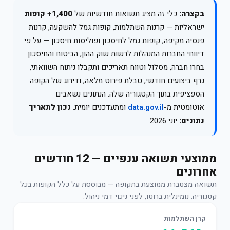
בקצרה:
כלי זה מציג תשואות חודשיות של
1,400+ קופות
ישראליות — קרנות השתלמות, קופות גמל להשקעה, קרנות
פנסיה מקיפה, קופות גמל לחיסכון ופוליסות חיסכון — על פי
דיווחי החברות המנהלות לרשות שוק ההון, הביטוח והחיסכון.
בחרו חברה, מסלול וטווח תאריכים ותקבלו ניתוח השוואתי,
גרף ביצועים חודשי, טבלת פירוט מלאה, ודירוג של הקופה
הספציפית בתוך הקטגוריה שלה. הנתונים נשאבים
אוטומטית מ-
data.gov.il
ומתעדכנים יומית.
נכון לתאריך
נתונים:
יוני 2026.
ממוצעי תשואה ענפיים — 12 חודשים
אחרונים
תשואה מצטברת ממוצעת בתקופה — מבוססת על כלל הקופות בכל
קטגוריה. נומינלית ברוטו, לפני ניכוי דמי ניהול.
קרן השתלמות