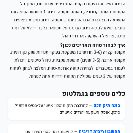
הדירוג מציג את מיקום הקופה הספציפית שבחרתם, מתוך כל
הקופות באותה קטגוריה, באותה תקופה. דירוג 1 משמעו הקופה עם
התשואה המצטברת הגבוהה ביותר בתקופה. דירוג נמוך = ביצועים
טובים. שימו לב שהדירוג מבוסס על תשואה בלבד — לא על רמת
סיכון, פרופיל ההשקעה או דמי ניהול.
איך לבחור טווח תאריכים נכון?
תקופה קצרה (3-6 חודשים) משקפת בעיקר תנודות שוק נקודתיות.
תקופה ארוכה (3-5 שנים) חושפת עקביות, ניהול סיכונים, ויכולת
לעמוד במשברים. לבחירת קופה ארוכת-טווח, המלצה לבחון לפחות
תקופה של 3 שנים שכוללת תקופת ירידות אחת לפחות.
כלים נוספים בגמלטופ
בונה תיק חכם
— להרכבת תיק חיסכון אישי על-בסיס פרופיל
סיכון, אופק השקעה ויעדים אישיים.
מחשבון ריבית דריבית
— לחישוב כמה כסף תצברו עם