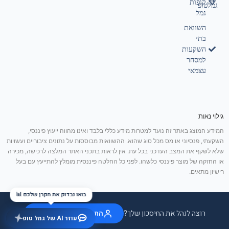
קופות
גמלטופ
גמל
השוואת
בתי
השקעות
למסחר
עצמאי
גילוי נאות
המידע המוצג באתר זה נועד למטרות מידע כללי בלבד ואינו מהווה ייעוץ פיננסי,
השקעתי, פנסיוני או מס מכל סוג שהוא. ההשוואות מבוססות על נתונים ציבוריים ועשויות
שלא לשקף את המצב העדכני בכל עת. אין לראות בתכני האתר המלצה לרכישה, מכירה
או החזקה של מוצר פיננסי כלשהו. לפני כל החלטה פיננסית מומלץ להתייעץ עם בעל
רישיון מתאים.
בואו נבדוק את הקרן שלכם 📊
רוצה לנהל את החיסכון שלך?
התחבר / הצטרף בחינם
עוזר AI של גמל טופ