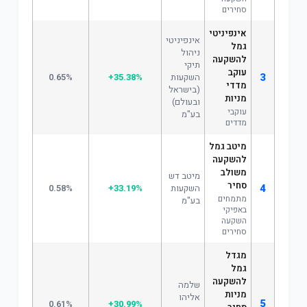
סחירים
אינפיניטי
אינפיניטי
גמל
ניהול
להשקעה
תיקי
עוקב
3
השקעות
+35.38%
0.65%
מדדי
(בישראל
מניות
ובעולם)
עוקבי
בע"מ
מדדים
מיטב גמל
להשקעה
משולב
מיטב דש
סחיר
4
השקעות
+33.19%
0.58%
מתמחים
בע"מ
באפיקי
השקעה
סחירים
מגדל
גמל
להשקעה
שלמה
מניות
אליהו
5
0.61%
+30.99%