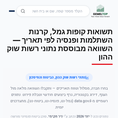
תשואות קופות גמל, קרנות
השתלמות ופנסיה לפי תאריך —
השוואה מבוססת נתוני רשות שוק
ההון
נתוני רשות שוק ההון, הביטוח והחיסכון
בחרו חברה, מסלול וטווח תאריכים — ותקבלו השוואה מלאה מול
הענף, דירוג בקטגוריה, גרף ביצועים חודשי וטבלת פירוט. נתונים
רשמיים מ-data.gov.il (גמל-נט, פנסיה-נט, ביטוח-נט), מתעדכנים
יומית.
נתונים נכון ל-
יוני 2026
·
נכתב ע"י
ניר חקימי
, סוכן ביטוח פנסיוני מורשה
·