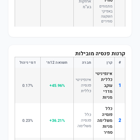
סחיר
אחזקות
מתמחים
בע"מ
באפיקי
השקעה
סחירים
קרנות פנסיה מובילות
#
קרן
חברה
תשואה 12ח׳
דמי ניהול
אינפיניטי
כללית
אינפיניטי
1
פנסיה
עוקב
+45.96%
0.17%
כללית
מדדי
מניות
כלל
פנסיה
כלל
2
פנסיה
משלימה
+36.21%
0.23%
משלימה
מניות
סחיר