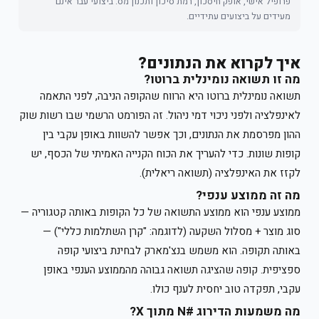
פרופיל אישי, אופק חיסכון, רמת סיכון ותכנון מס. ביצועי עבר אינם
מעידים על ביצועים עתידיים.
איך לקרוא את הנתונים?
מה זו תשואה נומינלית ברוטו?
תשואה נומינלית ברוטו היא הרווח שהקופה הניבה, לפני התאמה
לאינפלציה ולפני ניכוי דמי ניהול. זה הפורמט הרשמי שבו רשות שוק
ההון מפרסמת את הנתונים, וכך אפשר להשוות באופן עקבי בין
קופות שונות. כדי להעריך את הכוח הקנייה האמיתי של הכסף, יש
לקזז את האינפלציה (תשואה ריאלית).
מה זה ממוצע ענפי?
ממוצע ענפי הוא ממוצע התשואה של כל הקופות באותה קטגוריה —
סוג מוצר + מסלול השקעה (לדוגמה: "קרן השתלמות כללי") —
באותה תקופה. הוא משמש בנצ'מארק לבחינת ביצועי קופה
ספציפית. קופה שהציגה תשואה גבוהה מהממוצע הענפי באופן
עקבי, תפקדה טוב יחסית לענף כולו.
מה משמעות הדירוג #N מתוך X?