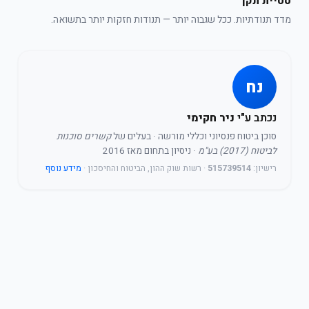
סטיית תקן
מדד תנודתיות. ככל שגבוה יותר — תנודות חזקות יותר בתשואה.
נח
נכתב ע"י
ניר חקימי
סוכן ביטוח פנסיוני וכללי מורשה
· בעלים של
קשרים סוכנות
לביטוח (2017) בע"מ
· ניסיון בתחום מאז 2016
רישיון:
515739514
· רשות שוק ההון, הביטוח והחיסכון ·
מידע נוסף