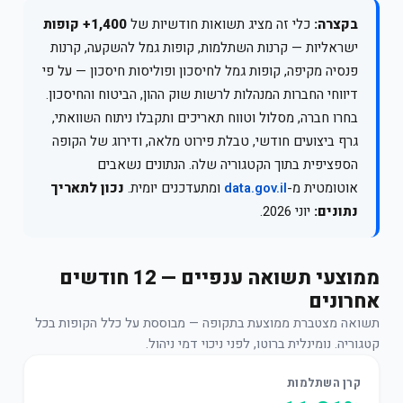
בקצרה:
כלי זה מציג תשואות חודשיות של
1,400+ קופות
ישראליות — קרנות השתלמות, קופות גמל להשקעה, קרנות
פנסיה מקיפה, קופות גמל לחיסכון ופוליסות חיסכון — על פי
דיווחי החברות המנהלות לרשות שוק ההון, הביטוח והחיסכון.
בחרו חברה, מסלול וטווח תאריכים ותקבלו ניתוח השוואתי,
גרף ביצועים חודשי, טבלת פירוט מלאה, ודירוג של הקופה
הספציפית בתוך הקטגוריה שלה. הנתונים נשאבים
אוטומטית מ-
data.gov.il
ומתעדכנים יומית.
נכון לתאריך
נתונים:
יוני 2026.
ממוצעי תשואה ענפיים — 12 חודשים
אחרונים
תשואה מצטברת ממוצעת בתקופה — מבוססת על כלל הקופות בכל
קטגוריה. נומינלית ברוטו, לפני ניכוי דמי ניהול.
קרן השתלמות