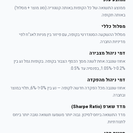
ממוצע התשואה של כל הקופות באותה קטגוריה (סוג מוצר + מסלול)
באותה תקופה.
מסלול כללי
מסלול ההשקעה הסטנדרטי בקופה, עם פיזור בין מניות לאג"ח לפי
מדיניות החברה.
דמי ניהול מצבירה
אחוז שנגבה אחת לשנה מסך הכסף הצבור בקופה. בקופות גמל נע בין
0.2% ל-1.05%, בפנסיה עד 0.5%.
דמי ניהול מהפקדה
אחוז שנגבה מכל הפקדה חדשה לקופה — נע בין 0% ל-6%, תלוי במוצר
ובחברה.
מדד שארפ (Sharpe Ratio)
מדד התשואה ביחס לסיכון. גבוה יותר משמעו תשואה טובה יותר ביחס
לתנודתיות.