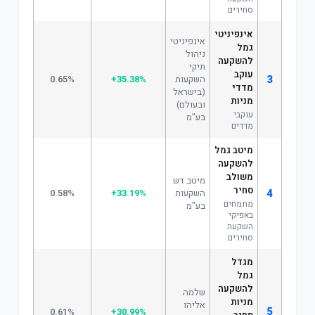
סחירים
אינפיניטי
אינפיניטי
גמל
ניהול
להשקעה
תיקי
עוקב
3
השקעות
+35.38%
0.65%
מדדי
(בישראל
מניות
ובעולם)
עוקבי
בע"מ
מדדים
מיטב גמל
להשקעה
משולב
מיטב דש
סחיר
4
השקעות
+33.19%
0.58%
מתמחים
בע"מ
באפיקי
השקעה
סחירים
מגדל
גמל
להשקעה
שלמה
מניות
אליהו
5
0.61%
+30.99%