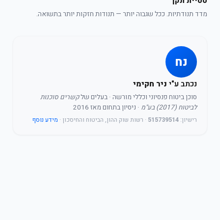
סטיית תקן
מדד תנודתיות. ככל שגבוה יותר — תנודות חזקות יותר בתשואה.
נח
נכתב ע"י
ניר חקימי
סוכן ביטוח פנסיוני וכללי מורשה
· בעלים של
קשרים סוכנות
לביטוח (2017) בע"מ
· ניסיון בתחום מאז 2016
רישיון:
515739514
· רשות שוק ההון, הביטוח והחיסכון ·
מידע נוסף