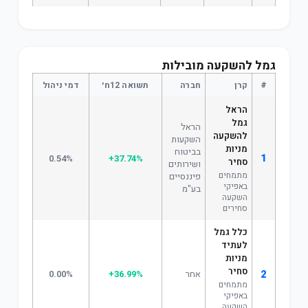
גמל להשקעה מובילות
#
קרן
חברה
תשואה 12ח׳
דמי ניהול
הראל
גמל
הראל
להשקעה
השקעות
מניות
בביטוח
1
0.54%
+37.74%
סחיר
ושירותים
מתמחים
פיננסיים
באפיקי
בע"מ
השקעה
סחירים
כלל גמל
לעתיד
מניות
סחיר
2
אחר
+36.99%
0.00%
מתמחים
באפיקי
השקעה