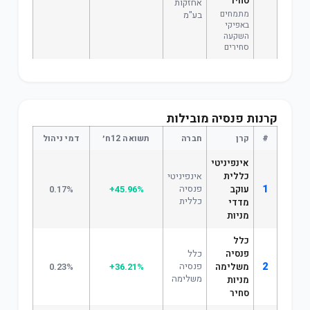
סחיר
אחזקות
מתמחים
בע"מ
באפיקי
השקעה
סחירים
קרנות פנסיה מובילות
#
קרן
חברה
תשואה 12ח׳
דמי ניהול
אינפיניטי
כללית
אינפיניטי
1
פנסיה
עוקב
+45.96%
0.17%
כללית
מדדי
מניות
כלל
פנסיה
כלל
2
פנסיה
משלימה
+36.21%
0.23%
משלימה
מניות
סחיר