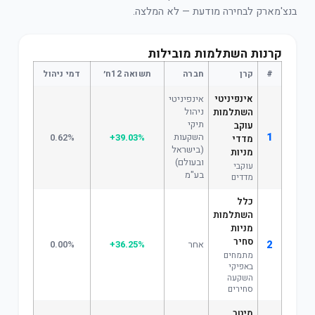
בנצ'מארק לבחירה מודעת — לא המלצה.
קרנות השתלמות מובילות
#
קרן
חברה
תשואה 12ח׳
דמי ניהול
אינפיניטי
אינפיניטי
ניהול
השתלמות
תיקי
עוקב
1
השקעות
0.62%
+39.03%
מדדי
(בישראל
מניות
ובעולם)
עוקבי
בע"מ
מדדים
כלל
השתלמות
מניות
סחיר
2
אחר
+36.25%
0.00%
מתמחים
באפיקי
השקעה
סחירים
מיטב