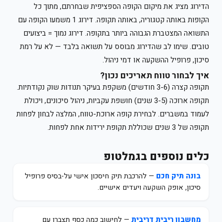
הדירוג מציג את מיקום הקופה הספציפית שבחרתם, מתוך כל
הקופות באותה קטגוריה, באותה תקופה. דירוג 1 משמעו הקופה עם
התשואה המצטברת הגבוהה ביותר בתקופה. דירוג נמוך = ביצועים
טובים. שימו לב שהדירוג מבוסס על תשואה בלבד — לא על רמת
סיכון, פרופיל ההשקעה או דמי ניהול.
איך לבחור טווח תאריכים נכון?
תקופה קצרה (3-6 חודשים) משקפת בעיקר תנודות שוק נקודתיות.
תקופה ארוכה (3-5 שנים) חושפת עקביות, ניהול סיכונים, ויכולת
לעמוד במשברים. לבחירת קופה ארוכת-טווח, המלצה לבחון לפחות
תקופה של 3 שנים שכוללת תקופת ירידות אחת לפחות.
כלים נוספים בגמלטופ
בונה תיק חכם
— להרכבת תיק חיסכון אישי על-בסיס פרופיל
סיכון, אופק השקעה ויעדים אישיים.
מחשבון ריבית דריבית
— לחישוב כמה כסף תצברו עם