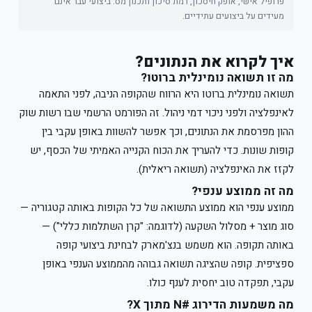
פרופיל אישי, אופק חיסכון, רמת סיכון ותכנון מס. ביצועי עבר אינם
מעידים על ביצועים עתידיים.
איך לקרוא את הנתונים?
מה זו תשואה נומינלית ברוטו?
תשואה נומינלית ברוטו היא הרווח שהקופה הניבה, לפני התאמה
לאינפלציה ולפני ניכוי דמי ניהול. זה הפורמט הרשמי שבו רשות שוק
ההון מפרסמת את הנתונים, וכך אפשר להשוות באופן עקבי בין
קופות שונות. כדי להעריך את הכוח הקנייה האמיתי של הכסף, יש
לקזז את האינפלציה (תשואה ריאלית).
מה זה ממוצע ענפי?
ממוצע ענפי הוא ממוצע התשואה של כל הקופות באותה קטגוריה —
סוג מוצר + מסלול השקעה (לדוגמה: "קרן השתלמות כללי") —
באותה תקופה. הוא משמש בנצ'מארק לבחינת ביצועי קופה
ספציפית. קופה שהציגה תשואה גבוהה מהממוצע הענפי באופן
עקבי, תפקדה טוב יחסית לענף כולו.
מה משמעות הדירוג #N מתוך X?