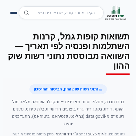
תשואות קופות גמל, קרנות
השתלמות ופנסיה לפי תאריך —
השוואה מבוססת נתוני רשות שוק
ההון
נתוני רשות שוק ההון, הביטוח והחיסכון
בחרו חברה, מסלול וטווח תאריכים — ותקבלו השוואה מלאה מול
הענף, דירוג בקטגוריה, גרף ביצועים חודשי וטבלת פירוט. נתונים
רשמיים מ-data.gov.il (גמל-נט, פנסיה-נט, ביטוח-נט), מתעדכנים
יומית.
נתונים נכון ל-
יוני 2026
·
נכתב ע"י
ניר חקימי
, סוכן ביטוח פנסיוני מורשה
·