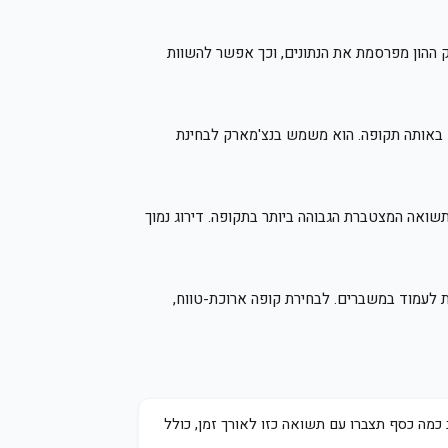
וק ההון מפרסמת את הנתונים, וכך אפשר להשוות
— באותה תקופה. הוא משמש בנצ'מארק לבחינת
וך כל הקופות באותה קטגוריה, באותה תקופה. דירוג 1 משמעו הקופה עם התשואה המצטברת הגבוהה ביותר בתקופה. דירוג נמוך
נים) חושפת עקביות, ניהול סיכונים, ויכולת לעמוד במשברים. לבחירת קופה ארוכת-טווח,
מה כסף תצברו עם תשואה כזו לאורך זמן, כולל