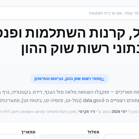
, קרנות השתלמות ופנס
וני רשות שוק ההון
נתוני רשות שוק ההון, הביטוח והחיסכון
וח תאריכים — ותקבלו השוואה מלאה מול הענף, דירוג בקטגוריה, גרף 
data.gov.il (גמל-נט, פנסיה-נט, ביטוח-נט), מתעדכנים יומית.
נכון ל-
יוני 2026
·
נכתב ע"י
ניר חקימי
, סוכן ביטוח פנסיוני מורשה
·
השוואה חינם, ללא 
מסלול
מתאריך