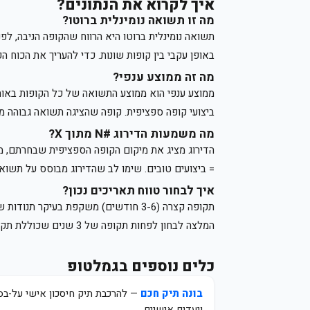
איך לקרוא את הנתונים?
מה זו תשואה נומינלית ברוטו?
תשואה נומינלית ברוטו היא הרווח שהקופה הניבה, לפ
באופן עקבי בין קופות שונות. כדי להעריך את הכוח 
מה זה ממוצע ענפי?
ממוצע ענפי הוא ממוצע התשואה של כל הקופות באות
ביצועי קופה ספציפית. קופה שהציגה תשואה גבוהה מה
מה משמעות הדירוג #N מתוך X?
= ביצועים טובים. שימו לב שהדירוג מבוסס על תשואה
איך לבחור טווח תאריכים נכון?
המלצה לבחון לפחות תקופה של 3 שנים שכוללת תקופת ירידות אחת לפחות.
כלים נוספים בגמלטופ
בונה תיק חכם
— להרכבת תיק חיסכון אישי על-בסי
ויעדים אישיים.