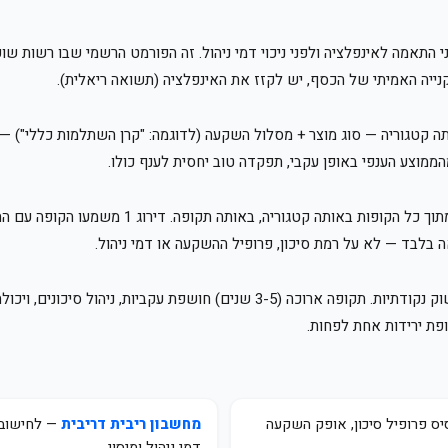
ני התאמה לאינפלציה ולפני ניכוי דמי ניהול. זה הפורמט הרשמי שבו רשות ש
הקנייה האמיתי של הכסף, יש לקזז את האינפלציה (תשואה ריאלית).
ה קטגוריה — סוג מוצר + מסלול השקעה (לדוגמה: "קרן השתלמות כללי") 
ממוצע הענפי באופן עקבי, תפקדה טוב יחסית לענף כולו.
הדירוג מציג את מיקום הקופה הספציפית שבחרתם, מת
 בלבד — לא על רמת סיכון, פרופיל ההשקעה או דמי ניהול.
תקופה קצרה (3-6 חודשים) משקפת בעיקר תנודות שוק נקודתיות. תקופה ארוכה (3-5 ש
ס פרופיל סיכון, אופק השקעה
מחשבון ריבית דריבית
— לחישוב כ
דמי ניהול ומיסוי.