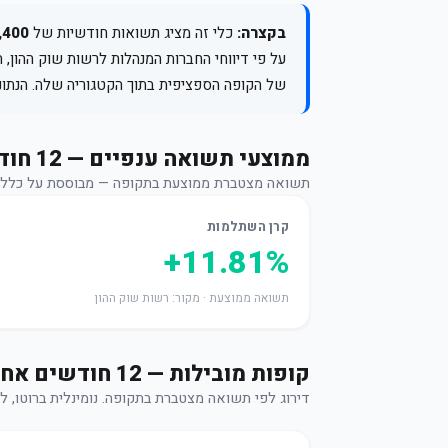
בקצרה:
כלי זה מציג תשואות חודשיות של
1,400+ קו
על פי דיווחי החברות המנהלות לרשות שוק ההון, ה
של הקופה הספציפית בתוך הקטגוריה שלה. הנתונ
ממוצעי תשואה ענפיים — 12 חודשים אחרונים
תשואה מצטברת ממוצעת בתקופה — מבוססת על כלל הקופו
קרן השתלמות
+11.81%
תשואה ממוצעת · מקור: רשות שוק ההון
קופות מובילות — 12 חודשים אחרונים (עד יוני 2026)
דירוג לפי תשואה מצטברת בתקופה. נומינלית ברוטו, ל