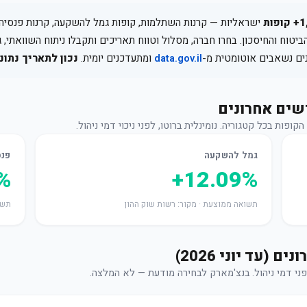
פות
ישראליות — קרנות השתלמות, קופות גמל להשקעה, קרנות פנסיה מ
ביטוח והחיסכון. בחרו חברה, מסלול וטווח תאריכים ותקבלו ניתוח השוואתי, 
ים נשאבים אוטומטית מ-
data.gov.il
ומתעדכנים יומית.
נכון לתאריך נתוני
ת בכל קטגוריה. נומינלית ברוטו, לפני ניכוי דמי ניהול.
גמל להשקעה
פנס
%
+12.09%
תשואה ממוצעת · מקור: רשות שוק ההון
תשו
פני דמי ניהול. בנצ'מארק לבחירה מודעת — לא המלצה.