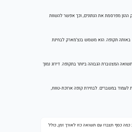
וק ההון מפרסמת את הנתונים, וכך אפשר להשוות
— באותה תקופה. הוא משמש בנצ'מארק לבחינת
וך כל הקופות באותה קטגוריה, באותה תקופה. דירוג 1 משמעו הקופה עם התשואה המצטברת הגבוהה ביותר בתקופה. דירוג נמוך
נים) חושפת עקביות, ניהול סיכונים, ויכולת לעמוד במשברים. לבחירת קופה ארוכת-טווח,
מה כסף תצברו עם תשואה כזו לאורך זמן, כולל