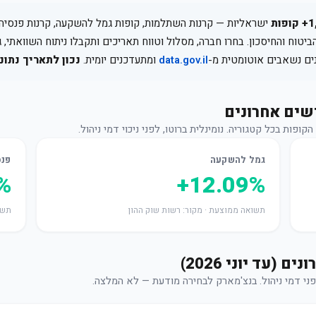
פות
ישראליות — קרנות השתלמות, קופות גמל להשקעה, קרנות פנסיה מ
ביטוח והחיסכון. בחרו חברה, מסלול וטווח תאריכים ותקבלו ניתוח השוואתי, 
ים נשאבים אוטומטית מ-
data.gov.il
ומתעדכנים יומית.
נכון לתאריך נתוני
ת בכל קטגוריה. נומינלית ברוטו, לפני ניכוי דמי ניהול.
גמל להשקעה
פנס
%
+12.09%
תשואה ממוצעת · מקור: רשות שוק ההון
תשו
פני דמי ניהול. בנצ'מארק לבחירה מודעת — לא המלצה.