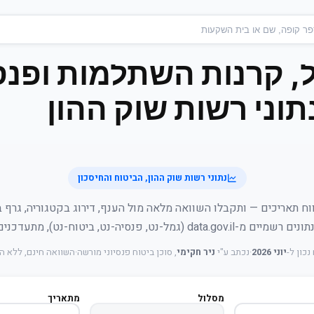
, קרנות השתלמות ופנס
וני רשות שוק ההון
נתוני רשות שוק ההון, הביטוח והחיסכון
וח תאריכים — ותקבלו השוואה מלאה מול הענף, דירוג בקטגוריה, גרף 
data.gov.il (גמל-נט, פנסיה-נט, ביטוח-נט), מתעדכנים יומית.
נכון ל-
יוני 2026
·
נכתב ע"י
ניר חקימי
, סוכן ביטוח פנסיוני מורשה
·
השוואה חינם, ללא 
מסלול
מתאריך