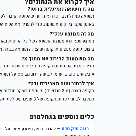
איך לקרוא את הנתונים?
מה זו תשואה נומינלית ברוטו?
תשואה נומינלית ברוטו היא הרווח שהקופה הניבה, לפ
באופן עקבי בין קופות שונות. כדי להעריך את הכוח 
מה זה ממוצע ענפי?
ממוצע ענפי הוא ממוצע התשואה של כל הקופות באות
ביצועי קופה ספציפית. קופה שהציגה תשואה גבוהה מה
מה משמעות הדירוג #N מתוך X?
= ביצועים טובים. שימו לב שהדירוג מבוסס על תשואה
איך לבחור טווח תאריכים נכון?
המלצה לבחון לפחות תקופה של 3 שנים שכוללת תקופת ירידות אחת לפחות.
כלים נוספים בגמלטופ
בונה תיק חכם
— להרכבת תיק חיסכון אישי על-בסי
ויעדים אישיים.