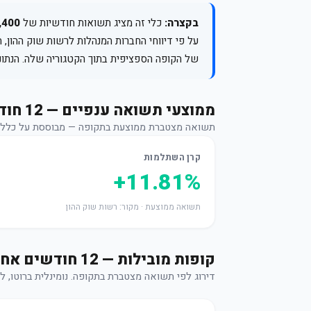
בקצרה:
כלי זה מציג תשואות חודשיות של
1,400+ קו
על פי דיווחי החברות המנהלות לרשות שוק ההון, ה
של הקופה הספציפית בתוך הקטגוריה שלה. הנתונ
ממוצעי תשואה ענפיים — 12 חודשים אחרונים
תשואה מצטברת ממוצעת בתקופה — מבוססת על כלל הקופו
קרן השתלמות
+11.81%
תשואה ממוצעת · מקור: רשות שוק ההון
קופות מובילות — 12 חודשים אחרונים (עד יוני 2026)
דירוג לפי תשואה מצטברת בתקופה. נומינלית ברוטו, ל