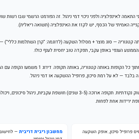
ני התאמה לאינפלציה ולפני ניכוי דמי ניהול. זה הפורמט הרשמי שבו רשות ש
הקנייה האמיתי של הכסף, יש לקזז את האינפלציה (תשואה ריאלית).
ה קטגוריה — סוג מוצר + מסלול השקעה (לדוגמה: "קרן השתלמות כללי") 
ממוצע הענפי באופן עקבי, תפקדה טוב יחסית לענף כולו.
הדירוג מציג את מיקום הקופה הספציפית שבחרתם, מת
 בלבד — לא על רמת סיכון, פרופיל ההשקעה או דמי ניהול.
תקופה קצרה (3-6 חודשים) משקפת בעיקר תנודות שוק נקודתיות. תקופה ארוכה (3-5 ש
ס פרופיל סיכון, אופק השקעה
מחשבון ריבית דריבית
— לחישוב כ
דמי ניהול ומיסוי.